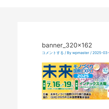
投
稿
ナ
ビ
banner_320x162
ゲ
コメントする
/ By
wpmaster
/
2025-03
ー
シ
ョ
ン