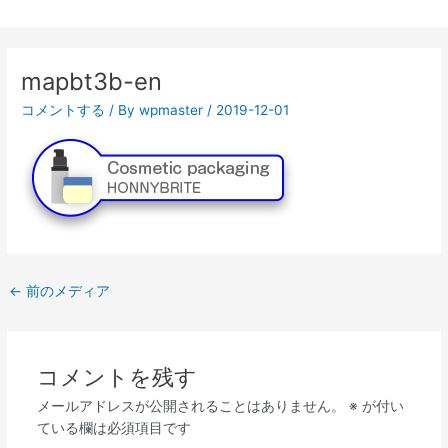
投
稿
mapbt3b-en
ナ
ビ
コメントする
/ By
wpmaster
/
2019-12-01
ゲ
ー
シ
ョ
ン
←
前のメディア
コメントを残す
メールアドレスが公開されることはありません。
※
が付い
ている欄は必須項目です