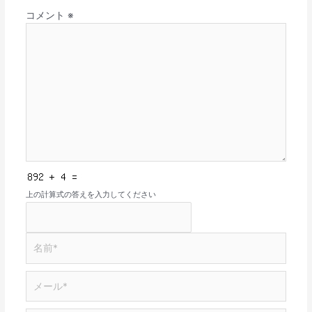
コメント
※
上の計算式の答えを入力してください
名
前
*
メ
ー
ル