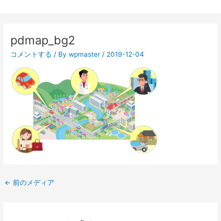
投
稿
pdmap_bg2
ナ
ビ
コメントする
/ By
wpmaster
/
2019-12-04
ゲ
ー
シ
ョ
ン
←
前のメディア