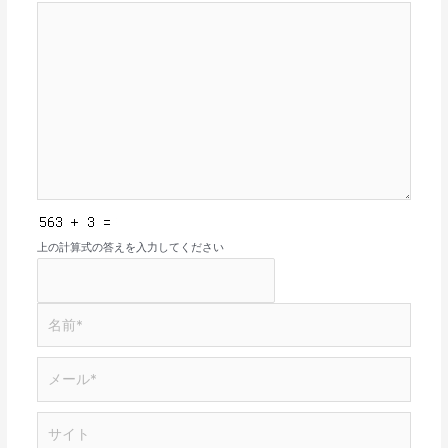
上の計算式の答えを入力してください
名
前
*
メ
ー
ル
サ
*
イ