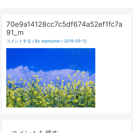
70e9a14128cc7c5df674a52ef1fc7a
91_m
コメントする
/ By
wpmaster
/
2019-09-12