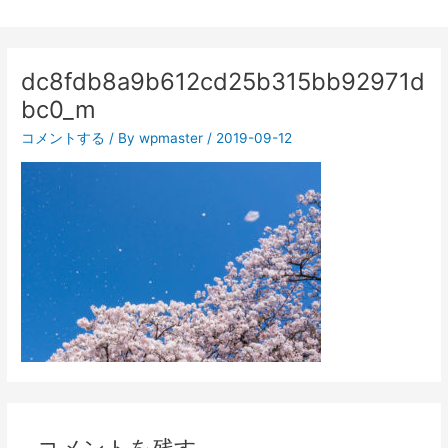
dc8fdb8a9b612cd25b315bb92971d
bc0_m
コメントする
/ By
wpmaster
/
2019-09-12